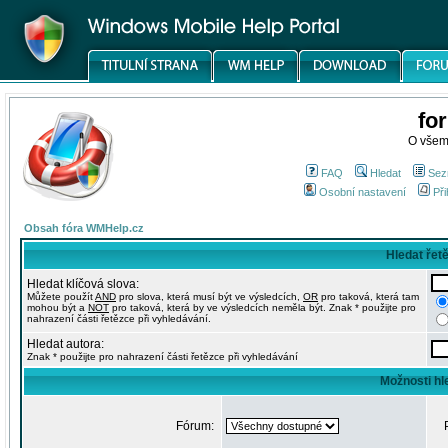
fo
O všem
FAQ
Hledat
Sez
Osobní nastavení
Při
Obsah fóra WMHelp.cz
Hledat řet
Hledat klíčová slova:
Můžete použít
AND
pro slova, která musí být ve výsledcích,
OR
pro taková, která tam
mohou být a
NOT
pro taková, která by ve výsledcích neměla být. Znak * použijte pro
nahrazení části řetězce při vyhledávání.
Hledat autora:
Znak * použijte pro nahrazení části řetězce při vyhledávání
Možnosti hl
Fórum: