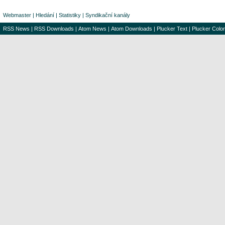
Webmaster
|
Hledání
|
Statistiky
|
Syndikační kanály
RSS News
|
RSS Downloads
|
Atom News
|
Atom Downloads
|
Plucker Text
|
Plucker Color