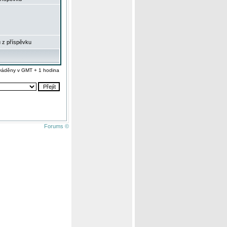
 z příspěvku
váděny v GMT + 1 hodina
Forums ©