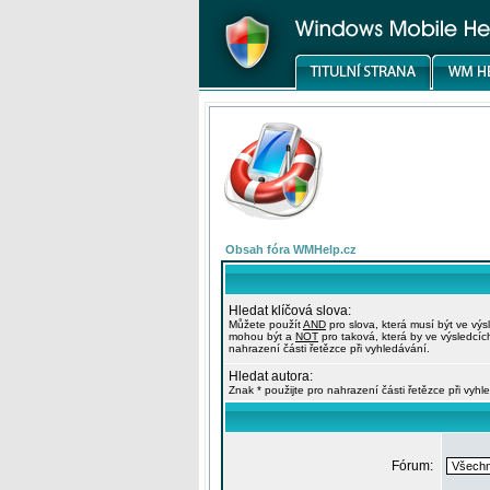
Obsah fóra WMHelp.cz
Hledat klíčová slova:
Můžete použít
AND
pro slova, která musí být ve výs
mohou být a
NOT
pro taková, která by ve výsledcíc
nahrazení části řetězce při vyhledávání.
Hledat autora:
Znak * použijte pro nahrazení části řetězce při vyhl
Fórum: