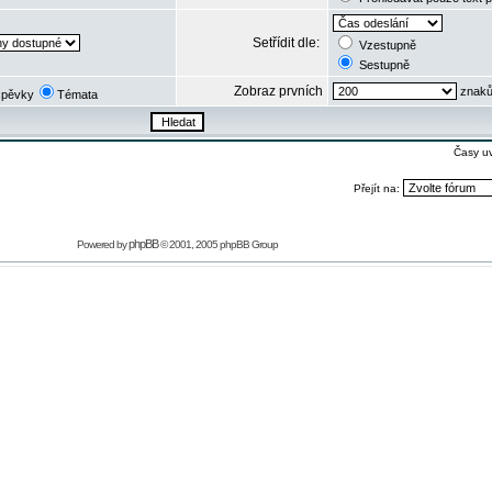
Setřídit dle:
Vzestupně
Sestupně
Zobraz prvních
znaků
spěvky
Témata
Časy u
Přejít na:
phpBB
Powered by
© 2001, 2005 phpBB Group