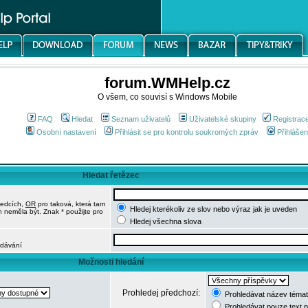
forum.WMHelp.cz
O všem, co souvisí s Windows Mobile
FAQ
Hledat
Seznam uživatelů
Uživatelské skupiny
Registrac
Osobní nastavení
Přihlásit se pro kontrolu soukromých zpráv
Přihlášen
Hledat řetězec
ledcích,
OR
pro taková, která tam
Hledej kterékoliv ze slov nebo výraz jak je uveden
h neměla být. Znak * použijte pro
Hledej všechna slova
edávání
Možnosti hledání
Prohledej předchozí:
Prohledávat název témat
Prohledávat pouze text 