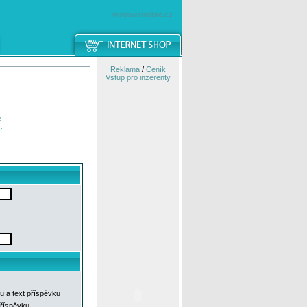
windowsmobile.cz
Reklama
/
Ceník
Vstup pro inzerenty
e
í
u a text příspěvku
příspěvku