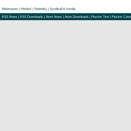
Webmaster
|
Hledání
|
Statistiky
|
Syndikační kanály
RSS News
|
RSS Downloads
|
Atom News
|
Atom Downloads
|
Plucker Text
|
Plucker Color