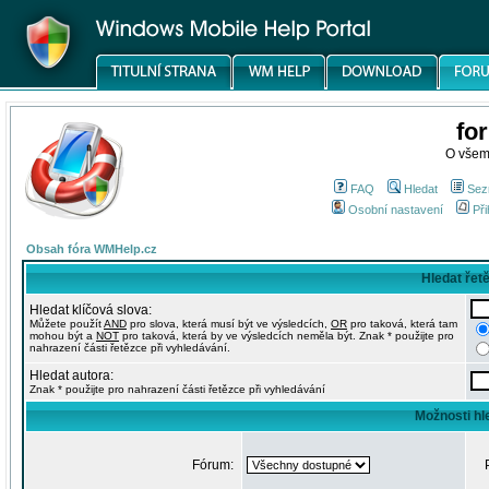
fo
O všem
FAQ
Hledat
Sez
Osobní nastavení
Při
Obsah fóra WMHelp.cz
Hledat řet
Hledat klíčová slova:
Můžete použít
AND
pro slova, která musí být ve výsledcích,
OR
pro taková, která tam
mohou být a
NOT
pro taková, která by ve výsledcích neměla být. Znak * použijte pro
nahrazení části řetězce při vyhledávání.
Hledat autora:
Znak * použijte pro nahrazení části řetězce při vyhledávání
Možnosti hl
Fórum: