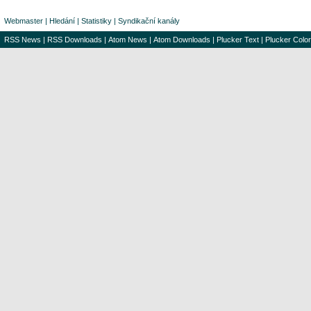
Webmaster
|
Hledání
|
Statistiky
|
Syndikační kanály
RSS News
|
RSS Downloads
|
Atom News
|
Atom Downloads
|
Plucker Text
|
Plucker Color