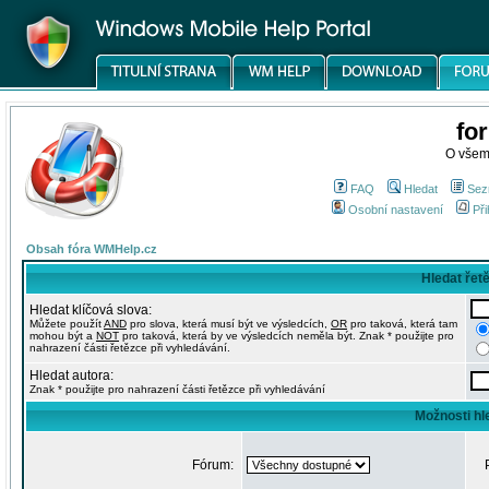
fo
O všem
FAQ
Hledat
Sez
Osobní nastavení
Při
Obsah fóra WMHelp.cz
Hledat řet
Hledat klíčová slova:
Můžete použít
AND
pro slova, která musí být ve výsledcích,
OR
pro taková, která tam
mohou být a
NOT
pro taková, která by ve výsledcích neměla být. Znak * použijte pro
nahrazení části řetězce při vyhledávání.
Hledat autora:
Znak * použijte pro nahrazení části řetězce při vyhledávání
Možnosti hl
Fórum: