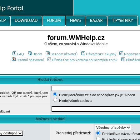
forum.WMHelp.cz
O všem, co souvisí s Windows Mobile
FAQ
Hledat
Seznam uživatelů
Uživatelské skupiny
Registrac
Osobní nastavení
Přihlásit se pro kontrolu soukromých zpráv
Přihlášen
Hledat řetězec
ledcích,
OR
pro taková, která tam
Hledej kterékoliv ze slov nebo výraz jak je uveden
h neměla být. Znak * použijte pro
Hledej všechna slova
edávání
Možnosti hledání
Prohledej předchozí:
Prohledávat název témat
Prohledávat pouze text 