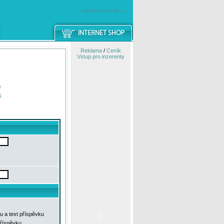
windowsmobile.cz
Reklama
/
Ceník
Vstup pro inzerenty
e
í
u a text příspěvku
příspěvku