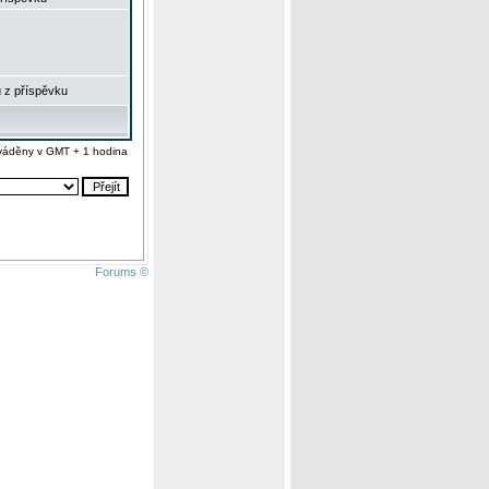
 z příspěvku
váděny v GMT + 1 hodina
Forums ©