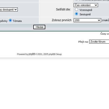
Setřídit dle:
Vzestupně
Sestupně
Zobraz prvních
znaků
spěvky
Témata
Časy u
Přejít na:
phpBB
Powered by
© 2001, 2005 phpBB Group