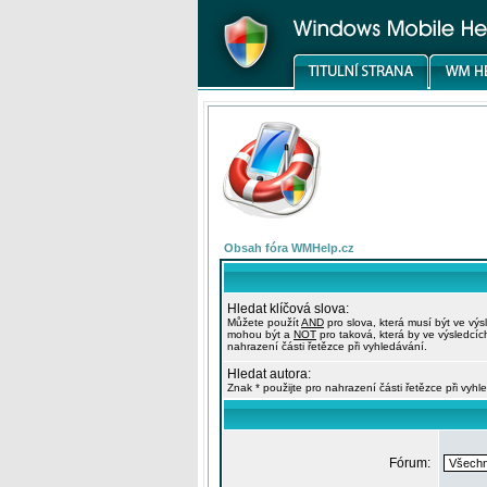
Obsah fóra WMHelp.cz
Hledat klíčová slova:
Můžete použít
AND
pro slova, která musí být ve výs
mohou být a
NOT
pro taková, která by ve výsledcíc
nahrazení části řetězce při vyhledávání.
Hledat autora:
Znak * použijte pro nahrazení části řetězce při vyhl
Fórum: