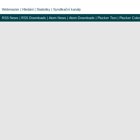
Webmaster
|
Hledání
|
Statistiky
|
Syndikační kanály
RSS News
|
RSS Downloads
|
Atom News
|
Atom Downloads
|
Plucker Text
|
Plucker Color