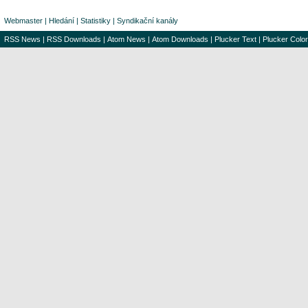
Webmaster
|
Hledání
|
Statistiky
|
Syndikační kanály
RSS News
|
RSS Downloads
|
Atom News
|
Atom Downloads
|
Plucker Text
|
Plucker Color