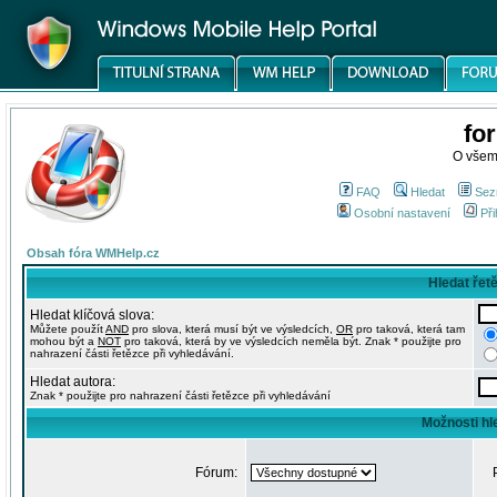
fo
O všem
FAQ
Hledat
Sez
Osobní nastavení
Při
Obsah fóra WMHelp.cz
Hledat řet
Hledat klíčová slova:
Můžete použít
AND
pro slova, která musí být ve výsledcích,
OR
pro taková, která tam
mohou být a
NOT
pro taková, která by ve výsledcích neměla být. Znak * použijte pro
nahrazení části řetězce při vyhledávání.
Hledat autora:
Znak * použijte pro nahrazení části řetězce při vyhledávání
Možnosti hl
Fórum: