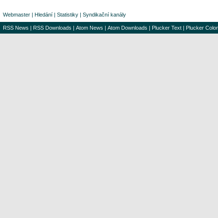
Webmaster
|
Hledání
|
Statistiky
|
Syndikační kanály
RSS News
|
RSS Downloads
|
Atom News
|
Atom Downloads
|
Plucker Text
|
Plucker Color