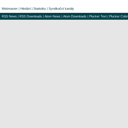
Webmaster
|
Hledání
|
Statistiky
|
Syndikační kanály
RSS News
|
RSS Downloads
|
Atom News
|
Atom Downloads
|
Plucker Text
|
Plucker Color