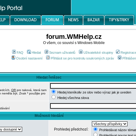
forum.WMHelp.cz
O všem, co souvisí s Windows Mobile
FAQ
Hledat
Seznam uživatelů
Uživatelské skupiny
Registrac
Osobní nastavení
Přihlásit se pro kontrolu soukromých zpráv
Přihlášen
Hledat řetězec
ledcích,
OR
pro taková, která tam
Hledej kterékoliv ze slov nebo výraz jak je uveden
h neměla být. Znak * použijte pro
Hledej všechna slova
edávání
Možnosti hledání
Prohledej předchozí:
Prohledávat název témat
Prohledávat pouze text 