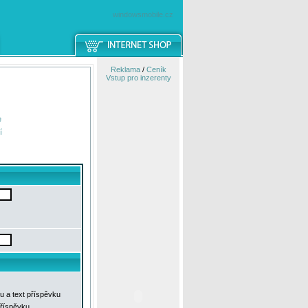
windowsmobile.cz
Reklama
/
Ceník
Vstup pro inzerenty
e
í
u a text příspěvku
příspěvku