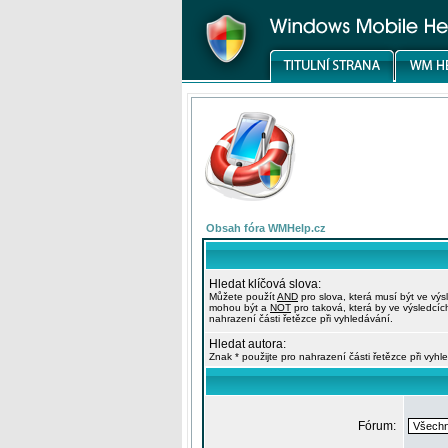
Obsah fóra WMHelp.cz
Hledat klíčová slova:
Můžete použít
AND
pro slova, která musí být ve výs
mohou být a
NOT
pro taková, která by ve výsledcíc
nahrazení části řetězce při vyhledávání.
Hledat autora:
Znak * použijte pro nahrazení části řetězce při vyhl
Fórum: