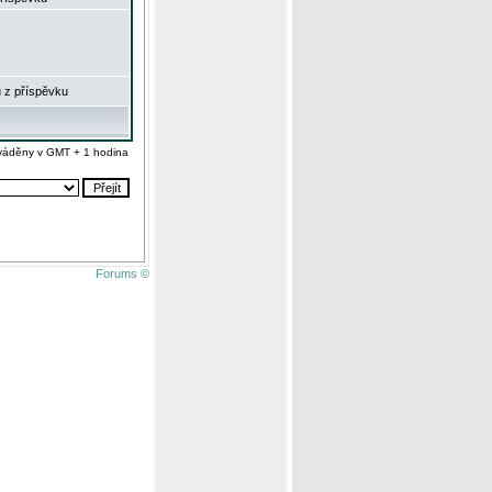
 z příspěvku
váděny v GMT + 1 hodina
Forums ©