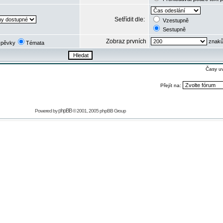
Setřídit dle:
Vzestupně
Sestupně
Zobraz prvních
znaků
spěvky
Témata
Časy u
Přejít na:
phpBB
Powered by
© 2001, 2005 phpBB Group