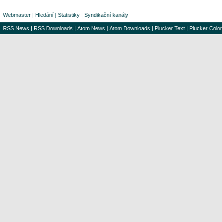
Webmaster
|
Hledání
|
Statistiky
|
Syndikační kanály
RSS News
|
RSS Downloads
|
Atom News
|
Atom Downloads
|
Plucker Text
|
Plucker Color