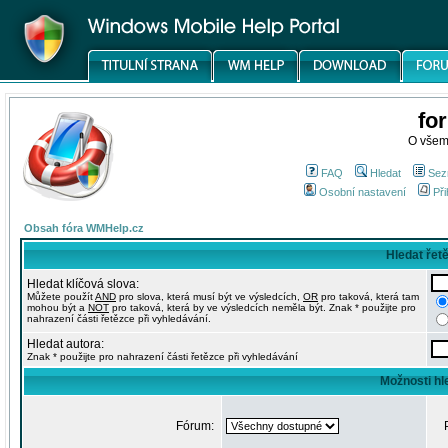
fo
O všem
FAQ
Hledat
Sez
Osobní nastavení
Při
Obsah fóra WMHelp.cz
Hledat řet
Hledat klíčová slova:
Můžete použít
AND
pro slova, která musí být ve výsledcích,
OR
pro taková, která tam
mohou být a
NOT
pro taková, která by ve výsledcích neměla být. Znak * použijte pro
nahrazení části řetězce při vyhledávání.
Hledat autora:
Znak * použijte pro nahrazení části řetězce při vyhledávání
Možnosti hl
Fórum: