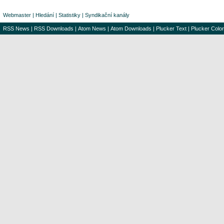
Webmaster
|
Hledání
|
Statistiky
|
Syndikační kanály
RSS News
|
RSS Downloads
|
Atom News
|
Atom Downloads
|
Plucker Text
|
Plucker Color