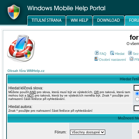
fo
O všem
FAQ
Hledat
Sez
Osobní nastavení
Při
Obsah fóra WMHelp.cz
Hledat řet
Hledat klíčová slova:
Můžete použít
AND
pro slova, která musí být ve výsledcích,
OR
pro taková, která tam
mohou být a
NOT
pro taková, která by ve výsledcích neměla být. Znak * použijte pro
nahrazení části řetězce při vyhledávání.
Hledat autora:
Znak * použijte pro nahrazení části řetězce při vyhledávání
Možnosti hl
Fórum: