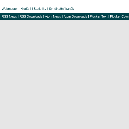
Webmaster
|
Hledání
|
Statistiky
|
Syndikační kanály
RSS News
|
RSS Downloads
|
Atom News
|
Atom Downloads
|
Plucker Text
|
Plucker Color