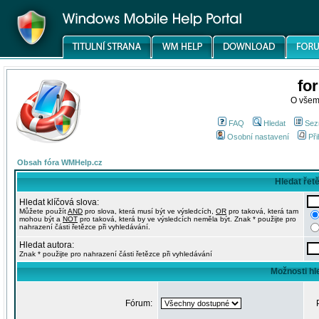
fo
O všem
FAQ
Hledat
Sez
Osobní nastavení
Při
Obsah fóra WMHelp.cz
Hledat řet
Hledat klíčová slova:
Můžete použít
AND
pro slova, která musí být ve výsledcích,
OR
pro taková, která tam
mohou být a
NOT
pro taková, která by ve výsledcích neměla být. Znak * použijte pro
nahrazení části řetězce při vyhledávání.
Hledat autora:
Znak * použijte pro nahrazení části řetězce při vyhledávání
Možnosti hl
Fórum: