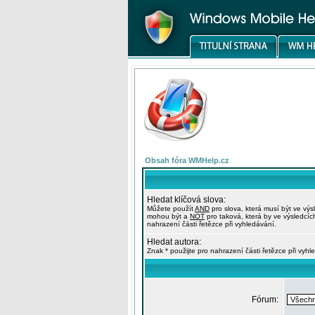
Obsah fóra WMHelp.cz
Hledat klíčová slova:
Můžete použít
AND
pro slova, která musí být ve výs
mohou být a
NOT
pro taková, která by ve výsledcíc
nahrazení části řetězce při vyhledávání.
Hledat autora:
Znak * použijte pro nahrazení části řetězce při vyhl
Fórum: