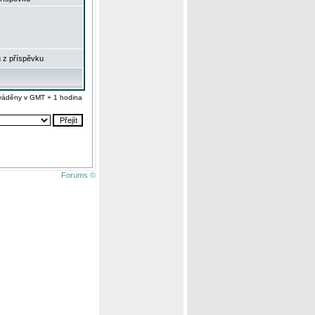
 z příspěvku
váděny v GMT + 1 hodina
Forums ©