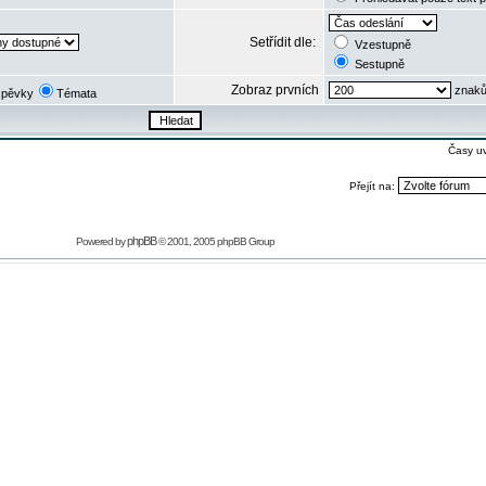
Setřídit dle:
Vzestupně
Sestupně
Zobraz prvních
znaků
spěvky
Témata
Časy u
Přejít na:
phpBB
Powered by
© 2001, 2005 phpBB Group