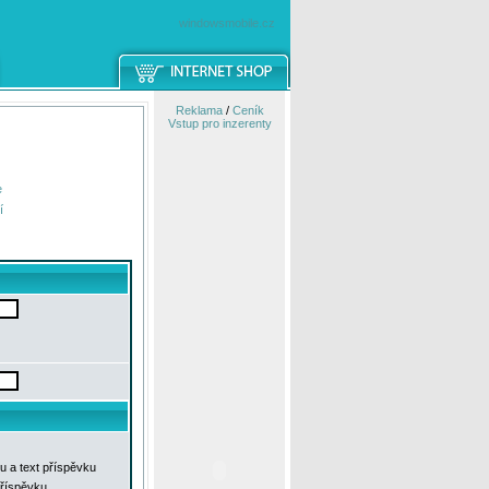
windowsmobile.cz
Reklama
/
Ceník
Vstup pro inzerenty
e
í
u a text příspěvku
příspěvku