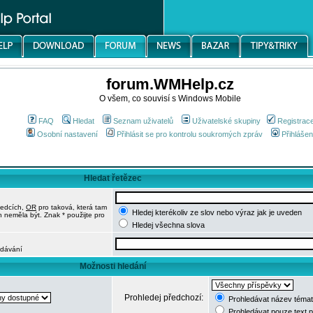
forum.WMHelp.cz
O všem, co souvisí s Windows Mobile
FAQ
Hledat
Seznam uživatelů
Uživatelské skupiny
Registrac
Osobní nastavení
Přihlásit se pro kontrolu soukromých zpráv
Přihlášen
Hledat řetězec
ledcích,
OR
pro taková, která tam
Hledej kterékoliv ze slov nebo výraz jak je uveden
h neměla být. Znak * použijte pro
Hledej všechna slova
edávání
Možnosti hledání
Prohledej předchozí:
Prohledávat název témat
Prohledávat pouze text 