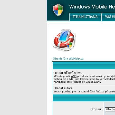
Obsah fóra WMHelp.cz
Hledat klíčová slova:
Můžete použít
AND
pro slova, která musí být ve výs
mohou být a
NOT
pro taková, která by ve výsledcíc
nahrazení části řetězce při vyhledávání.
Hledat autora:
Znak * použijte pro nahrazení části řetězce při vyhl
Fórum: