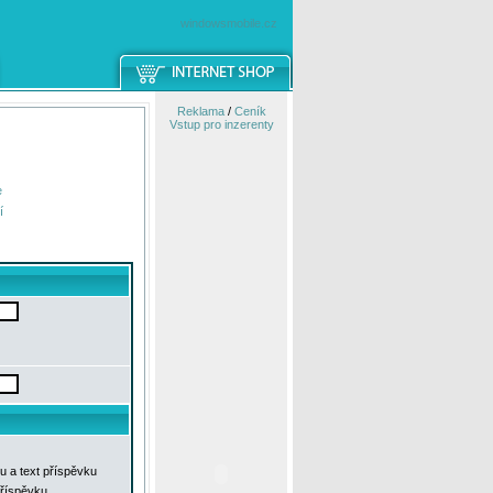
windowsmobile.cz
Reklama
/
Ceník
Vstup pro inzerenty
e
í
u a text příspěvku
příspěvku