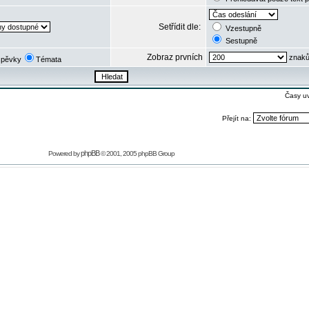
Setřídit dle:
Vzestupně
Sestupně
Zobraz prvních
znaků
spěvky
Témata
Časy u
Přejít na:
phpBB
Powered by
© 2001, 2005 phpBB Group