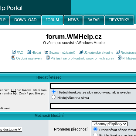
forum.WMHelp.cz
O všem, co souvisí s Windows Mobile
FAQ
Hledat
Seznam uživatelů
Uživatelské skupiny
Registrac
Osobní nastavení
Přihlásit se pro kontrolu soukromých zpráv
Přihlášen
Hledat řetězec
ledcích,
OR
pro taková, která tam
Hledej kterékoliv ze slov nebo výraz jak je uveden
h neměla být. Znak * použijte pro
Hledej všechna slova
edávání
Možnosti hledání
Prohledej předchozí:
Prohledávat název témat
Prohledávat pouze text 