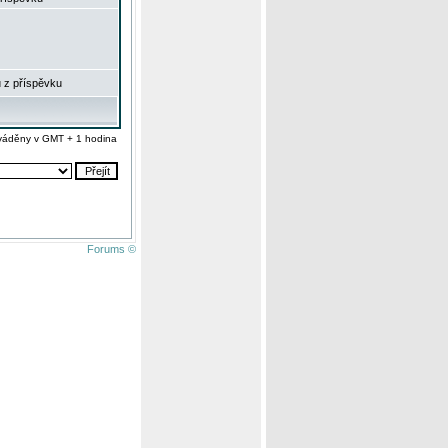
 z příspěvku
váděny v GMT + 1 hodina
Forums ©