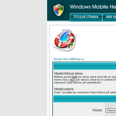
Obsah fóra WMHelp.cz
Hledat klíčová slova:
Můžete použít
AND
pro slova, která musí být ve výs
mohou být a
NOT
pro taková, která by ve výsledcíc
nahrazení části řetězce při vyhledávání.
Hledat autora:
Znak * použijte pro nahrazení části řetězce při vyhl
Fórum: