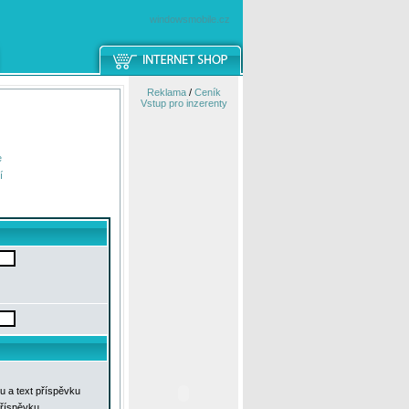
windowsmobile.cz
Reklama
/
Ceník
Vstup pro inzerenty
e
í
u a text příspěvku
příspěvku