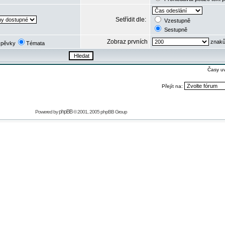
Setřídit dle:
Vzestupně
Sestupně
Zobraz prvních
znaků
spěvky
Témata
Časy u
Přejít na:
phpBB
Powered by
© 2001, 2005 phpBB Group