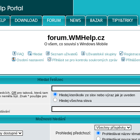
forum.WMHelp.cz
O všem, co souvisí s Windows Mobile
FAQ
Hledat
Seznam uživatelů
Uživatelské skupiny
Registrac
Osobní nastavení
Přihlásit se pro kontrolu soukromých zpráv
Přihlášen
Hledat řetězec
ledcích,
OR
pro taková, která tam
Hledej kterékoliv ze slov nebo výraz jak je uveden
h neměla být. Znak * použijte pro
Hledej všechna slova
edávání
Možnosti hledání
Prohledej předchozí:
Prohledávat název témat
Prohledávat pouze text 