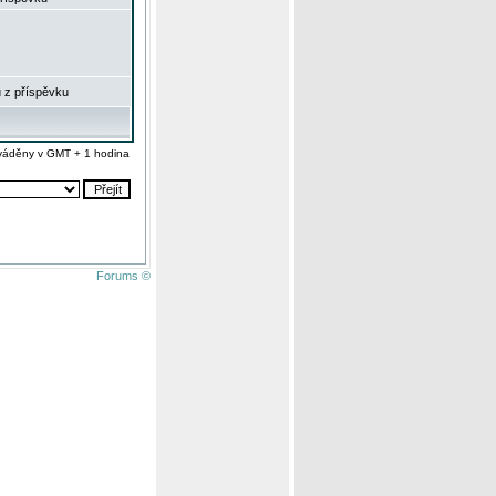
 z příspěvku
váděny v GMT + 1 hodina
Forums ©