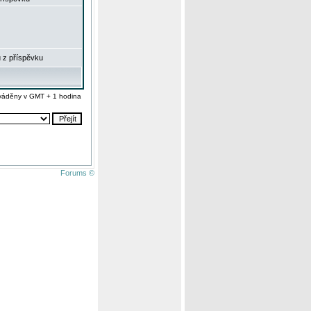
 z příspěvku
váděny v GMT + 1 hodina
Forums ©