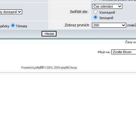
Setřídit dle:
Vzestupně
Sestupně
Zobraz prvních
znaků
spěvky
Témata
Časy u
Přejít na:
phpBB
Powered by
© 2001, 2005 phpBB Group