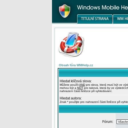
Obsah fóra WMHelp.cz
Hledat klíčová slova:
Můžete použít
AND
pro slova, která musí být ve výs
mohou být a
NOT
pro taková, která by ve výsledcíc
nahrazení části řetězce při vyhledávání.
Hledat autora:
Znak * použijte pro nahrazení části řetězce při vyhl
Fórum: