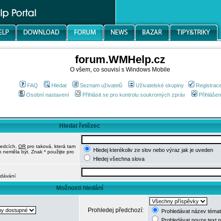
forum.WMHelp.cz
O všem, co souvisí s Windows Mobile
FAQ
Hledat
Seznam uživatelů
Uživatelské skupiny
Registrac
Osobní nastavení
Přihlásit se pro kontrolu soukromých zpráv
Přihlášen
Hledat řetězec
ledcích,
OR
pro taková, která tam
Hledej kterékoliv ze slov nebo výraz jak je uveden
h neměla být. Znak * použijte pro
Hledej všechna slova
edávání
Možnosti hledání
Prohledej předchozí:
Prohledávat název témat
Prohledávat pouze text 