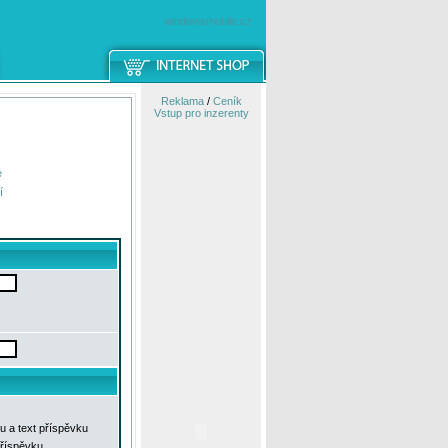
windowsmobile.cz
Reklama
/
Ceník
Vstup pro inzerenty
e
í
u a text příspěvku
příspěvku