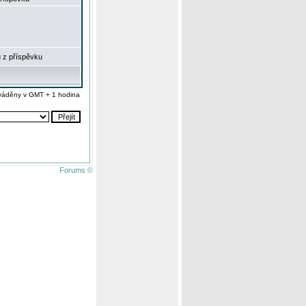
 z příspěvku
váděny v GMT + 1 hodina
Forums ©