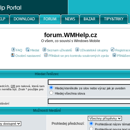
forum.WMHelp.cz
O všem, co souvisí s Windows Mobile
FAQ
Hledat
Seznam uživatelů
Uživatelské skupiny
Registrac
Osobní nastavení
Přihlásit se pro kontrolu soukromých zpráv
Přihlášen
Hledat řetězec
ledcích,
OR
pro taková, která tam
Hledej kterékoliv ze slov nebo výraz jak je uveden
h neměla být. Znak * použijte pro
Hledej všechna slova
edávání
Možnosti hledání
Prohledej předchozí:
Prohledávat název témat
Prohledávat pouze text 