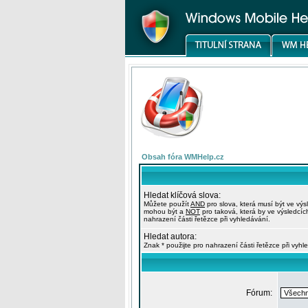
Obsah fóra WMHelp.cz
Hledat klíčová slova:
Můžete použít
AND
pro slova, která musí být ve výs
mohou být a
NOT
pro taková, která by ve výsledcíc
nahrazení části řetězce při vyhledávání.
Hledat autora:
Znak * použijte pro nahrazení části řetězce při vyhl
Fórum: