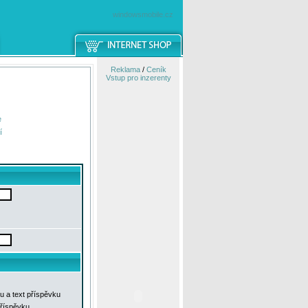
windowsmobile.cz
Reklama
/
Ceník
Vstup pro inzerenty
e
í
u a text příspěvku
příspěvku