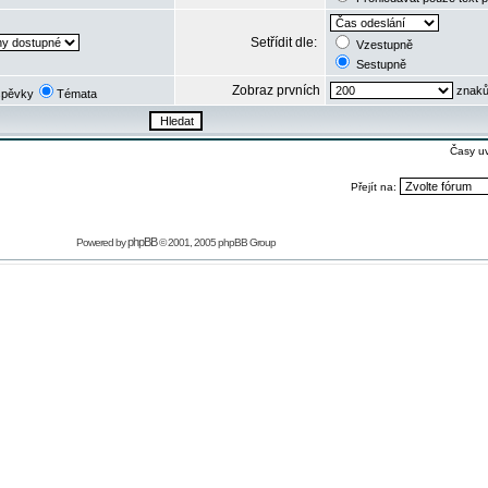
Setřídit dle:
Vzestupně
Sestupně
Zobraz prvních
znaků
spěvky
Témata
Časy u
Přejít na:
phpBB
Powered by
© 2001, 2005 phpBB Group