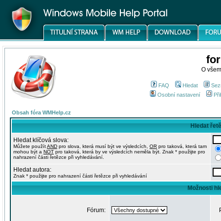
fo
O všem
FAQ
Hledat
Sez
Osobní nastavení
Při
Obsah fóra WMHelp.cz
Hledat řet
Hledat klíčová slova:
Můžete použít
AND
pro slova, která musí být ve výsledcích,
OR
pro taková, která tam
mohou být a
NOT
pro taková, která by ve výsledcích neměla být. Znak * použijte pro
nahrazení části řetězce při vyhledávání.
Hledat autora:
Znak * použijte pro nahrazení části řetězce při vyhledávání
Možnosti hl
Fórum: