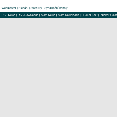
Webmaster
|
Hledání
|
Statistiky
|
Syndikační kanály
RSS News
|
RSS Downloads
|
Atom News
|
Atom Downloads
|
Plucker Text
|
Plucker Color