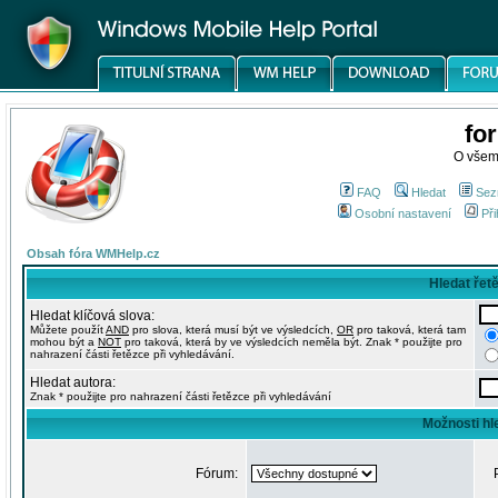
fo
O všem
FAQ
Hledat
Sez
Osobní nastavení
Při
Obsah fóra WMHelp.cz
Hledat řet
Hledat klíčová slova:
Můžete použít
AND
pro slova, která musí být ve výsledcích,
OR
pro taková, která tam
mohou být a
NOT
pro taková, která by ve výsledcích neměla být. Znak * použijte pro
nahrazení části řetězce při vyhledávání.
Hledat autora:
Znak * použijte pro nahrazení části řetězce při vyhledávání
Možnosti hl
Fórum: