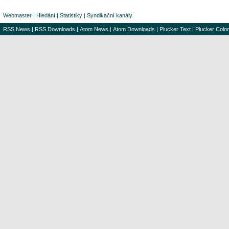
Webmaster
|
Hledání
|
Statistiky
|
Syndikační kanály
RSS News
|
RSS Downloads
|
Atom News
|
Atom Downloads
|
Plucker Text
|
Plucker Color