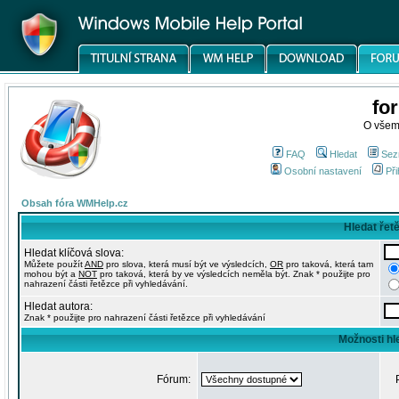
fo
O všem
FAQ
Hledat
Sez
Osobní nastavení
Při
Obsah fóra WMHelp.cz
Hledat řet
Hledat klíčová slova:
Můžete použít
AND
pro slova, která musí být ve výsledcích,
OR
pro taková, která tam
mohou být a
NOT
pro taková, která by ve výsledcích neměla být. Znak * použijte pro
nahrazení části řetězce při vyhledávání.
Hledat autora:
Znak * použijte pro nahrazení části řetězce při vyhledávání
Možnosti hl
Fórum: