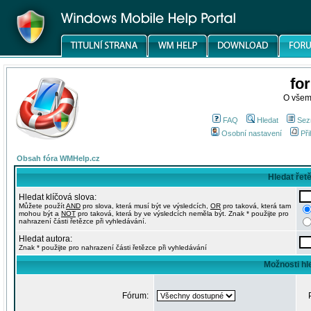
fo
O všem
FAQ
Hledat
Sez
Osobní nastavení
Při
Obsah fóra WMHelp.cz
Hledat řet
Hledat klíčová slova:
Můžete použít
AND
pro slova, která musí být ve výsledcích,
OR
pro taková, která tam
mohou být a
NOT
pro taková, která by ve výsledcích neměla být. Znak * použijte pro
nahrazení části řetězce při vyhledávání.
Hledat autora:
Znak * použijte pro nahrazení části řetězce při vyhledávání
Možnosti hl
Fórum: