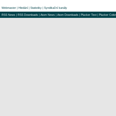
Webmaster
|
Hledání
|
Statistiky
|
Syndikační kanály
RSS News
|
RSS Downloads
|
Atom News
|
Atom Downloads
|
Plucker Text
|
Plucker Color