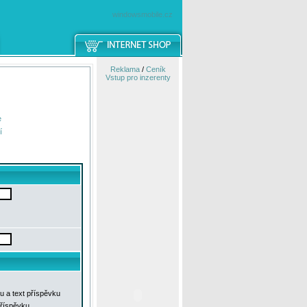
windowsmobile.cz
Reklama
/
Ceník
Vstup pro inzerenty
e
í
u a text příspěvku
příspěvku