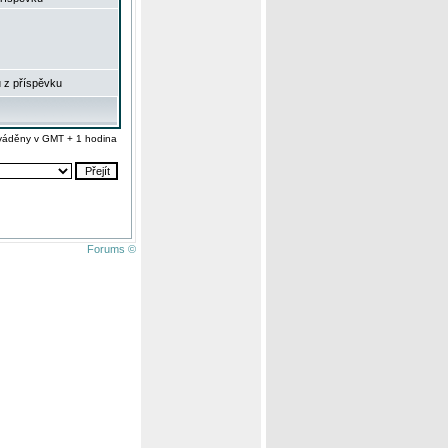
 z příspěvku
váděny v GMT + 1 hodina
Forums ©