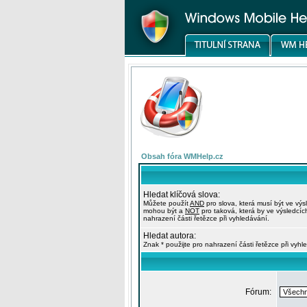
Obsah fóra WMHelp.cz
Hledat klíčová slova:
Můžete použít
AND
pro slova, která musí být ve výs
mohou být a
NOT
pro taková, která by ve výsledcíc
nahrazení části řetězce při vyhledávání.
Hledat autora:
Znak * použijte pro nahrazení části řetězce při vyhl
Fórum: