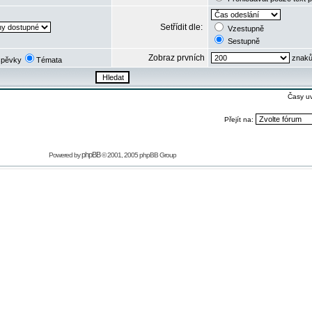
Setřídit dle:
Vzestupně
Sestupně
Zobraz prvních
znaků
spěvky
Témata
Časy u
Přejít na:
phpBB
Powered by
© 2001, 2005 phpBB Group