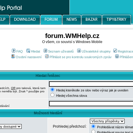
forum.WMHelp.cz
O všem, co souvisí s Windows Mobile
FAQ
Hledat
Seznam uživatelů
Uživatelské skupiny
Registrac
Osobní nastavení
Přihlásit se pro kontrolu soukromých zpráv
Přihlášen
Hledat řetězec
ledcích,
OR
pro taková, která tam
Hledej kterékoliv ze slov nebo výraz jak je uveden
h neměla být. Znak * použijte pro
Hledej všechna slova
edávání
Možnosti hledání
Prohledej předchozí:
Prohledávat název témat
Prohledávat pouze text 