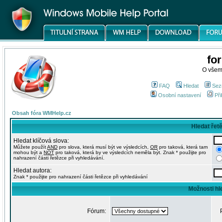
fo
O všem
FAQ
Hledat
Sez
Osobní nastavení
Při
Obsah fóra WMHelp.cz
Hledat řet
Hledat klíčová slova:
Můžete použít
AND
pro slova, která musí být ve výsledcích,
OR
pro taková, která tam
mohou být a
NOT
pro taková, která by ve výsledcích neměla být. Znak * použijte pro
nahrazení části řetězce při vyhledávání.
Hledat autora:
Znak * použijte pro nahrazení části řetězce při vyhledávání
Možnosti hl
Fórum: