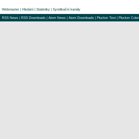
Webmaster
|
Hledání
|
Statistiky
|
Syndikační kanály
RSS News
|
RSS Downloads
|
Atom News
|
Atom Downloads
|
Plucker Text
|
Plucker Color