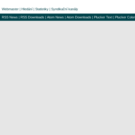
Webmaster
|
Hledání
|
Statistiky
|
Syndikační kanály
RSS News
|
RSS Downloads
|
Atom News
|
Atom Downloads
|
Plucker Text
|
Plucker Color