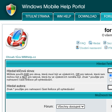
fo
O všem
FAQ
Hledat
Sez
Osobní nastavení
Při
Obsah fóra WMHelp.cz
Hledat řet
Hledat klíčová slova:
Můžete použít
AND
pro slova, která musí být ve výsledcích,
OR
pro taková, která tam
mohou být a
NOT
pro taková, která by ve výsledcích neměla být. Znak * použijte pro
nahrazení části řetězce při vyhledávání.
Hledat autora:
Znak * použijte pro nahrazení části řetězce při vyhledávání
Možnosti hl
Fórum: