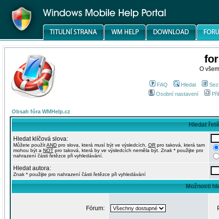
fo
O všem
FAQ
Hledat
Sez
Osobní nastavení
Při
Obsah fóra WMHelp.cz
Hledat řet
Hledat klíčová slova:
Můžete použít
AND
pro slova, která musí být ve výsledcích,
OR
pro taková, která tam
mohou být a
NOT
pro taková, která by ve výsledcích neměla být. Znak * použijte pro
nahrazení části řetězce při vyhledávání.
Hledat autora:
Znak * použijte pro nahrazení části řetězce při vyhledávání
Možnosti hl
Fórum: