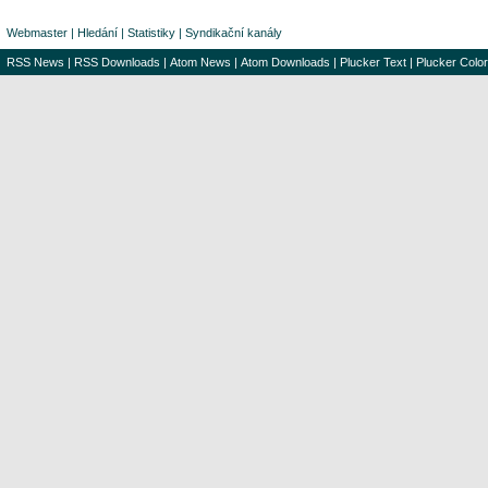
Webmaster
|
Hledání
|
Statistiky
|
Syndikační kanály
RSS News
|
RSS Downloads
|
Atom News
|
Atom Downloads
|
Plucker Text
|
Plucker Color