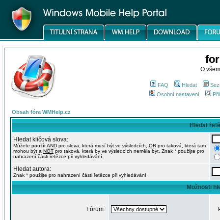
fo
O všem
FAQ
Hledat
Sez
Osobní nastavení
Při
Obsah fóra WMHelp.cz
Hledat řet
Hledat klíčová slova:
Můžete použít
AND
pro slova, která musí být ve výsledcích,
OR
pro taková, která tam
mohou být a
NOT
pro taková, která by ve výsledcích neměla být. Znak * použijte pro
nahrazení části řetězce při vyhledávání.
Hledat autora:
Znak * použijte pro nahrazení části řetězce při vyhledávání
Možnosti hl
Fórum: