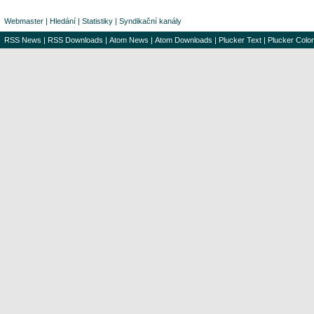
Webmaster
|
Hledání
|
Statistiky
|
Syndikační kanály
RSS News
|
RSS Downloads
|
Atom News
|
Atom Downloads
|
Plucker Text
|
Plucker Color