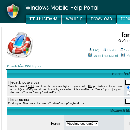
fo
O všem
FAQ
Hledat
Sez
Osobní nastavení
Při
Obsah fóra WMHelp.cz
Hledat řet
Hledat klíčová slova:
Můžete použít
AND
pro slova, která musí být ve výsledcích,
OR
pro taková, která tam
mohou být a
NOT
pro taková, která by ve výsledcích neměla být. Znak * použijte pro
nahrazení části řetězce při vyhledávání.
Hledat autora:
Znak * použijte pro nahrazení části řetězce při vyhledávání
Možnosti hl
Fórum: