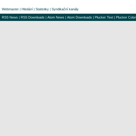
Webmaster
|
Hledání
|
Statistiky
|
Syndikační kanály
RSS News
|
RSS Downloads
|
Atom News
|
Atom Downloads
|
Plucker Text
|
Plucker Color