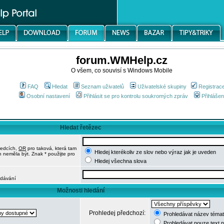
forum.WMHelp.cz
O všem, co souvisí s Windows Mobile
FAQ
Hledat
Seznam uživatelů
Uživatelské skupiny
Registrac
Osobní nastavení
Přihlásit se pro kontrolu soukromých zpráv
Přihlášen
Hledat řetězec
ledcích,
OR
pro taková, která tam
Hledej kterékoliv ze slov nebo výraz jak je uveden
h neměla být. Znak * použijte pro
Hledej všechna slova
edávání
Možnosti hledání
Prohledej předchozí:
Prohledávat název témat
Prohledávat pouze text 