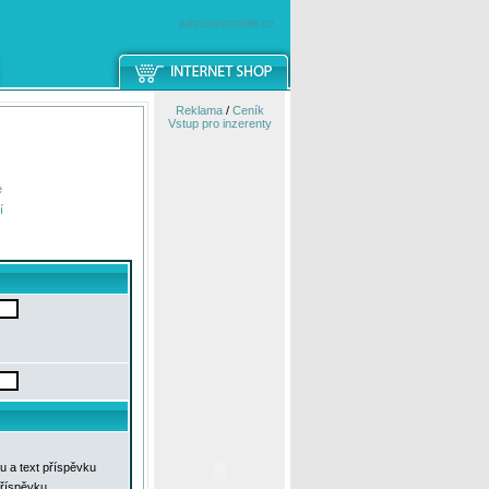
windowsmobile.cz
Reklama
/
Ceník
Vstup pro inzerenty
e
í
u a text příspěvku
příspěvku