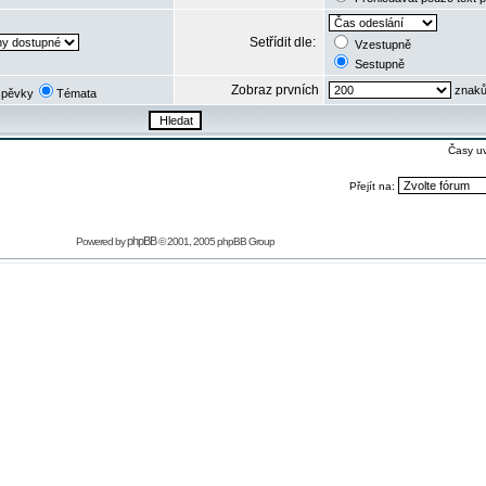
Setřídit dle:
Vzestupně
Sestupně
Zobraz prvních
znaků
spěvky
Témata
Časy u
Přejít na:
phpBB
Powered by
© 2001, 2005 phpBB Group