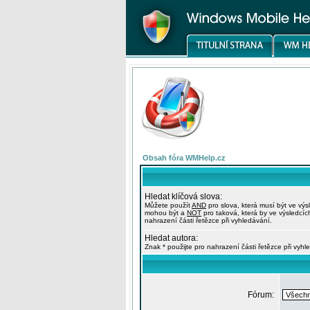
Obsah fóra WMHelp.cz
Hledat klíčová slova:
Můžete použít
AND
pro slova, která musí být ve výs
mohou být a
NOT
pro taková, která by ve výsledcíc
nahrazení části řetězce při vyhledávání.
Hledat autora:
Znak * použijte pro nahrazení části řetězce při vyhl
Fórum: