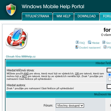
fo
O všem
FAQ
Hledat
Sez
Osobní nastavení
Při
Obsah fóra WMHelp.cz
Hledat řet
Hledat klíčová slova:
Můžete použít
AND
pro slova, která musí být ve výsledcích,
OR
pro taková, která tam
mohou být a
NOT
pro taková, která by ve výsledcích neměla být. Znak * použijte pro
nahrazení části řetězce při vyhledávání.
Hledat autora:
Znak * použijte pro nahrazení části řetězce při vyhledávání
Možnosti hl
Fórum: