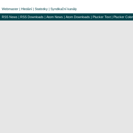
Webmaster
|
Hledání
|
Statistiky
|
Syndikační kanály
RSS News
|
RSS Downloads
|
Atom News
|
Atom Downloads
|
Plucker Text
|
Plucker Color