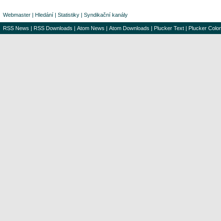
Webmaster
|
Hledání
|
Statistiky
|
Syndikační kanály
RSS News
|
RSS Downloads
|
Atom News
|
Atom Downloads
|
Plucker Text
|
Plucker Color