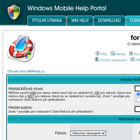
fo
O všem
FAQ
Hledat
Sez
Osobní nastavení
Při
Obsah fóra WMHelp.cz
Hledat řet
Hledat klíčová slova:
Můžete použít
AND
pro slova, která musí být ve výsledcích,
OR
pro taková, která tam
mohou být a
NOT
pro taková, která by ve výsledcích neměla být. Znak * použijte pro
nahrazení části řetězce při vyhledávání.
Hledat autora:
Znak * použijte pro nahrazení části řetězce při vyhledávání
Možnosti hl
Fórum: