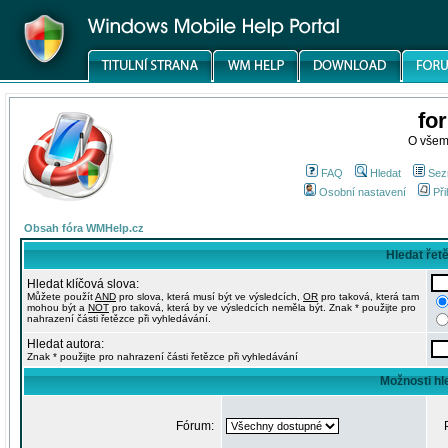
fo
O všem
FAQ
Hledat
Sez
Osobní nastavení
Při
Obsah fóra WMHelp.cz
Hledat řet
Hledat klíčová slova:
Můžete použít
AND
pro slova, která musí být ve výsledcích,
OR
pro taková, která tam
mohou být a
NOT
pro taková, která by ve výsledcích neměla být. Znak * použijte pro
nahrazení části řetězce při vyhledávání.
Hledat autora:
Znak * použijte pro nahrazení části řetězce při vyhledávání
Možnosti hl
Fórum: