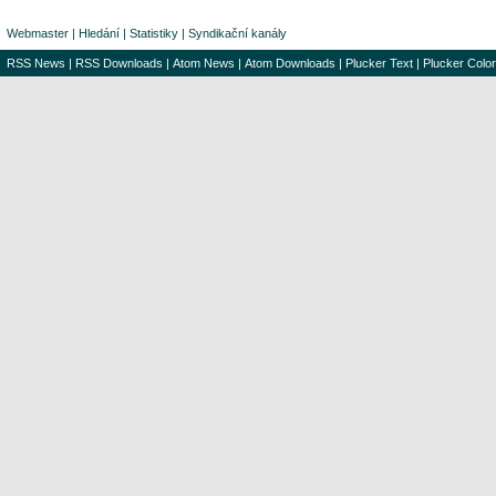
Webmaster
|
Hledání
|
Statistiky
|
Syndikační kanály
RSS News
|
RSS Downloads
|
Atom News
|
Atom Downloads
|
Plucker Text
|
Plucker Color