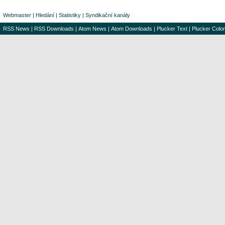
Webmaster
|
Hledání
|
Statistiky
|
Syndikační kanály
RSS News
|
RSS Downloads
|
Atom News
|
Atom Downloads
|
Plucker Text
|
Plucker Color