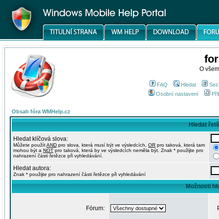
fo
O všem
FAQ
Hledat
Sez
Osobní nastavení
Při
Obsah fóra WMHelp.cz
Hledat řet
Hledat klíčová slova:
Můžete použít
AND
pro slova, která musí být ve výsledcích,
OR
pro taková, která tam
mohou být a
NOT
pro taková, která by ve výsledcích neměla být. Znak * použijte pro
nahrazení části řetězce při vyhledávání.
Hledat autora:
Znak * použijte pro nahrazení části řetězce při vyhledávání
Možnosti hl
Fórum: