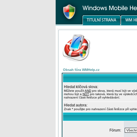
Obsah fóra WMHelp.cz
Hledat klíčová slova:
Můžete použít
AND
pro slova, která musí být ve výs
mohou být a
NOT
pro taková, která by ve výsledcíc
nahrazení části řetězce při vyhledávání.
Hledat autora:
Znak * použijte pro nahrazení části řetězce při vyhl
Fórum: