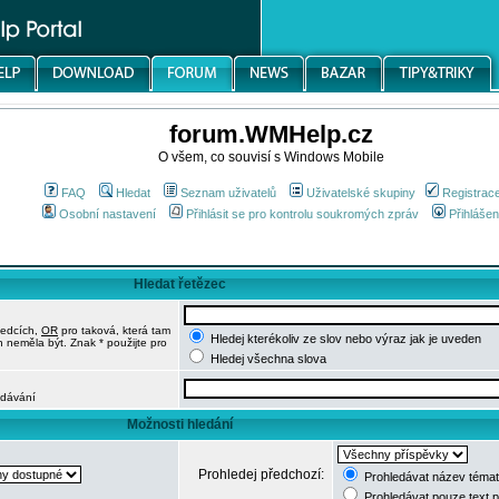
forum.WMHelp.cz
O všem, co souvisí s Windows Mobile
FAQ
Hledat
Seznam uživatelů
Uživatelské skupiny
Registrac
Osobní nastavení
Přihlásit se pro kontrolu soukromých zpráv
Přihlášen
Hledat řetězec
ledcích,
OR
pro taková, která tam
Hledej kterékoliv ze slov nebo výraz jak je uveden
h neměla být. Znak * použijte pro
Hledej všechna slova
edávání
Možnosti hledání
Prohledej předchozí:
Prohledávat název témat
Prohledávat pouze text 