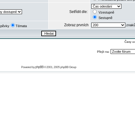
Setřídit dle:
Vzestupně
Sestupně
Zobraz prvních
znaků
spěvky
Témata
Časy u
Přejít na:
phpBB
Powered by
© 2001, 2005 phpBB Group