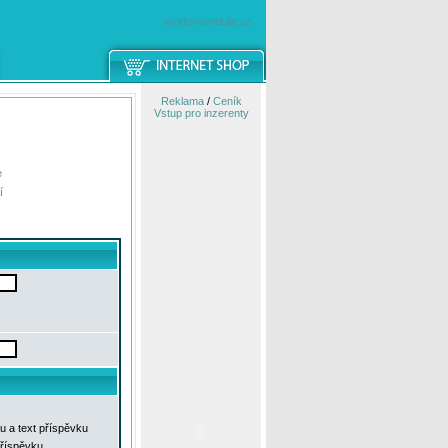
windowsmobile.cz
Reklama
/
Ceník
Vstup pro inzerenty
e
í
u a text příspěvku
příspěvku