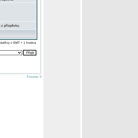
 z příspěvku
váděny v GMT + 1 hodina
Forums ©