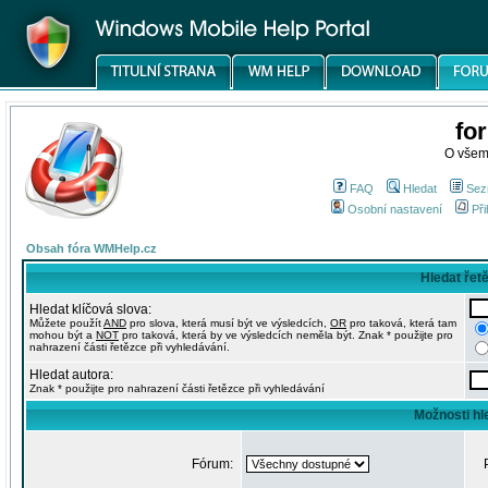
fo
O všem
FAQ
Hledat
Sez
Osobní nastavení
Při
Obsah fóra WMHelp.cz
Hledat řet
Hledat klíčová slova:
Můžete použít
AND
pro slova, která musí být ve výsledcích,
OR
pro taková, která tam
mohou být a
NOT
pro taková, která by ve výsledcích neměla být. Znak * použijte pro
nahrazení části řetězce při vyhledávání.
Hledat autora:
Znak * použijte pro nahrazení části řetězce při vyhledávání
Možnosti hl
Fórum: