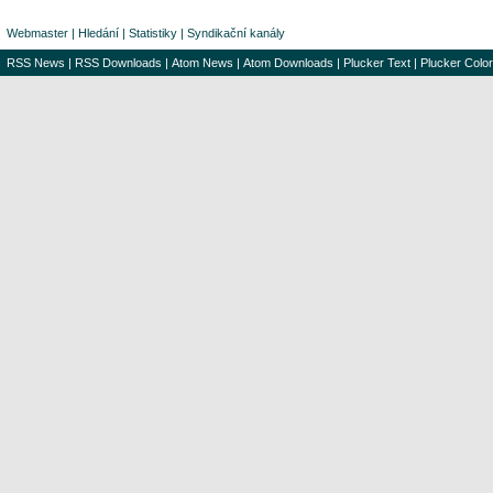
Webmaster
|
Hledání
|
Statistiky
|
Syndikační kanály
RSS News
|
RSS Downloads
|
Atom News
|
Atom Downloads
|
Plucker Text
|
Plucker Color