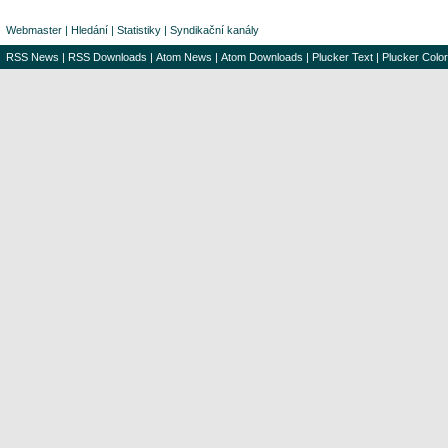
Webmaster
|
Hledání
|
Statistiky
|
Syndikační kanály
RSS News
|
RSS Downloads
|
Atom News
|
Atom Downloads
|
Plucker Text
|
Plucker Color