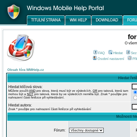
fo
O všem
FAQ
Hledat
Sez
Osobní nastavení
Při
Obsah fóra WMHelp.cz
Hledat řet
Hledat klíčová slova:
Můžete použít
AND
pro slova, která musí být ve výsledcích,
OR
pro taková, která tam
mohou být a
NOT
pro taková, která by ve výsledcích neměla být. Znak * použijte pro
nahrazení části řetězce při vyhledávání.
Hledat autora:
Znak * použijte pro nahrazení části řetězce při vyhledávání
Možnosti hl
Fórum: