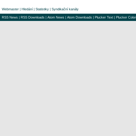
Webmaster
|
Hledání
|
Statistiky
|
Syndikační kanály
RSS News
|
RSS Downloads
|
Atom News
|
Atom Downloads
|
Plucker Text
|
Plucker Color