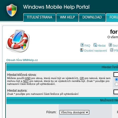
fo
O všem
FAQ
Hledat
Sez
Osobní nastavení
Při
Obsah fóra WMHelp.cz
Hledat řet
Hledat klíčová slova:
Můžete použít
AND
pro slova, která musí být ve výsledcích,
OR
pro taková, která tam
mohou být a
NOT
pro taková, která by ve výsledcích neměla být. Znak * použijte pro
nahrazení části řetězce při vyhledávání.
Hledat autora:
Znak * použijte pro nahrazení části řetězce při vyhledávání
Možnosti hl
Fórum: