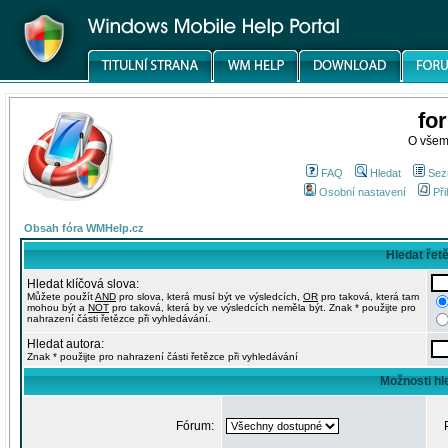
fo
O všem
FAQ
Hledat
Sez
Osobní nastavení
Při
Obsah fóra WMHelp.cz
Hledat řet
Hledat klíčová slova:
Můžete použít
AND
pro slova, která musí být ve výsledcích,
OR
pro taková, která tam
mohou být a
NOT
pro taková, která by ve výsledcích neměla být. Znak * použijte pro
nahrazení části řetězce při vyhledávání.
Hledat autora:
Znak * použijte pro nahrazení části řetězce při vyhledávání
Možnosti hl
Fórum: