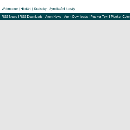
Webmaster
|
Hledání
|
Statistiky
|
Syndikační kanály
RSS News
|
RSS Downloads
|
Atom News
|
Atom Downloads
|
Plucker Text
|
Plucker Color