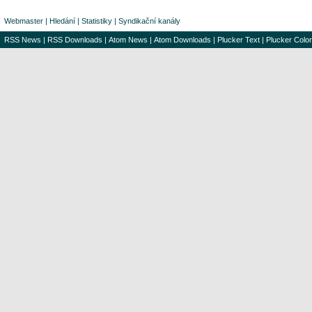
Webmaster
|
Hledání
|
Statistiky
|
Syndikační kanály
RSS News
|
RSS Downloads
|
Atom News
|
Atom Downloads
|
Plucker Text
|
Plucker Color