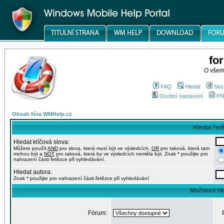
fo
O všem
FAQ
Hledat
Sez
Osobní nastavení
Při
Obsah fóra WMHelp.cz
Hledat řet
Hledat klíčová slova:
Můžete použít
AND
pro slova, která musí být ve výsledcích,
OR
pro taková, která tam
mohou být a
NOT
pro taková, která by ve výsledcích neměla být. Znak * použijte pro
nahrazení části řetězce při vyhledávání.
Hledat autora:
Znak * použijte pro nahrazení části řetězce při vyhledávání
Možnosti hl
Fórum: