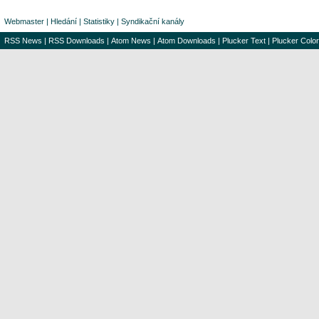
Webmaster
|
Hledání
|
Statistiky
|
Syndikační kanály
RSS News
|
RSS Downloads
|
Atom News
|
Atom Downloads
|
Plucker Text
|
Plucker Color