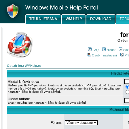
fo
O všem
FAQ
Hledat
Sez
Osobní nastavení
Při
Obsah fóra WMHelp.cz
Hledat řet
Hledat klíčová slova:
Můžete použít
AND
pro slova, která musí být ve výsledcích,
OR
pro taková, která tam
mohou být a
NOT
pro taková, která by ve výsledcích neměla být. Znak * použijte pro
nahrazení části řetězce při vyhledávání.
Hledat autora:
Znak * použijte pro nahrazení části řetězce při vyhledávání
Možnosti hl
Fórum: