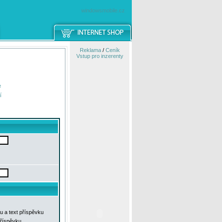
windowsmobile.cz
Reklama
/
Ceník
Vstup pro inzerenty
e
í
u a text příspěvku
příspěvku