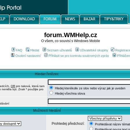
forum.WMHelp.cz
O všem, co souvisí s Windows Mobile
FAQ
Hledat
Seznam uživatelů
Uživatelské skupiny
Registrac
Osobní nastavení
Přihlásit se pro kontrolu soukromých zpráv
Přihlášen
Hledat řetězec
ledcích,
OR
pro taková, která tam
Hledej kterékoliv ze slov nebo výraz jak je uveden
h neměla být. Znak * použijte pro
Hledej všechna slova
edávání
Možnosti hledání
Prohledej předchozí:
Prohledávat název témat
Prohledávat pouze text 