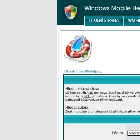
Obsah fóra WMHelp.cz
Hledat klíčová slova:
Můžete použít
AND
pro slova, která musí být ve výs
mohou být a
NOT
pro taková, která by ve výsledcíc
nahrazení části řetězce při vyhledávání.
Hledat autora:
Znak * použijte pro nahrazení části řetězce při vyhl
Fórum: