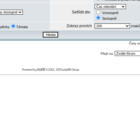
Setřídit dle:
Vzestupně
Sestupně
Zobraz prvních
znaků
spěvky
Témata
Časy u
Přejít na:
phpBB
Powered by
© 2001, 2005 phpBB Group