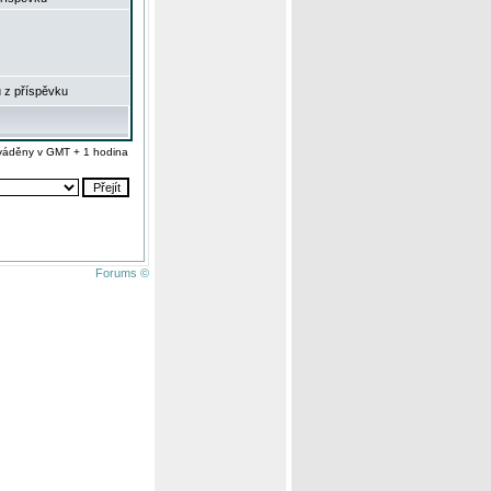
 z příspěvku
váděny v GMT + 1 hodina
Forums ©