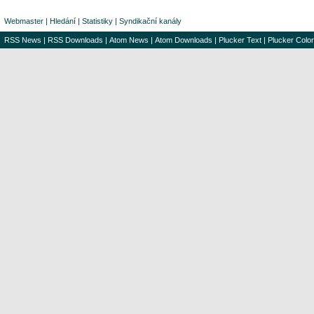
Webmaster
|
Hledání
|
Statistiky
|
Syndikační kanály
RSS News
|
RSS Downloads
|
Atom News
|
Atom Downloads
|
Plucker Text
|
Plucker Color