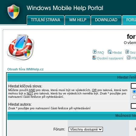
fo
O všem
FAQ
Hledat
Sez
Osobní nastavení
Při
Obsah fóra WMHelp.cz
Hledat řet
Hledat klíčová slova:
Můžete použít
AND
pro slova, která musí být ve výsledcích,
OR
pro taková, která tam
mohou být a
NOT
pro taková, která by ve výsledcích neměla být. Znak * použijte pro
nahrazení části řetězce při vyhledávání.
Hledat autora:
Znak * použijte pro nahrazení části řetězce při vyhledávání
Možnosti hl
Fórum: