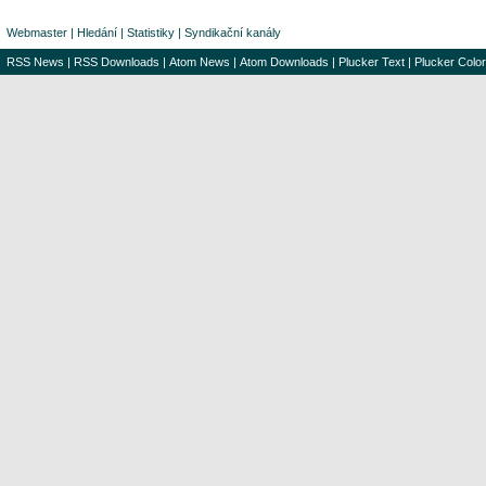
Webmaster
|
Hledání
|
Statistiky
|
Syndikační kanály
RSS News
|
RSS Downloads
|
Atom News
|
Atom Downloads
|
Plucker Text
|
Plucker Color