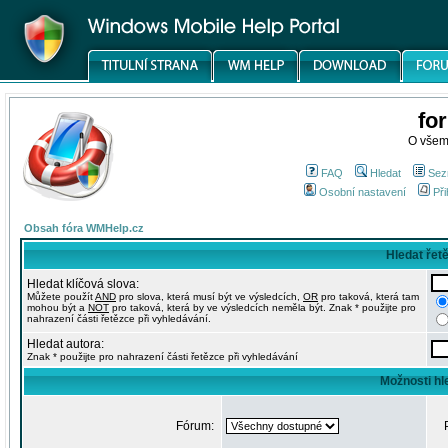
fo
O všem
FAQ
Hledat
Sez
Osobní nastavení
Při
Obsah fóra WMHelp.cz
Hledat řet
Hledat klíčová slova:
Můžete použít
AND
pro slova, která musí být ve výsledcích,
OR
pro taková, která tam
mohou být a
NOT
pro taková, která by ve výsledcích neměla být. Znak * použijte pro
nahrazení části řetězce při vyhledávání.
Hledat autora:
Znak * použijte pro nahrazení části řetězce při vyhledávání
Možnosti hl
Fórum: