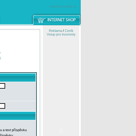
windowsmobile.cz
Reklama
/
Ceník
Vstup pro inzerenty
e
í
u a text příspěvku
příspěvku