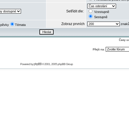
Setřídit dle:
Vzestupně
Sestupně
Zobraz prvních
znaků
spěvky
Témata
Časy u
Přejít na:
phpBB
Powered by
© 2001, 2005 phpBB Group