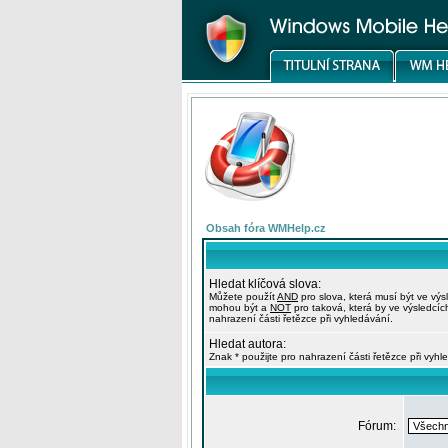
Obsah fóra WMHelp.cz
Hledat klíčová slova:
Můžete použít
AND
pro slova, která musí být ve výs
mohou být a
NOT
pro taková, která by ve výsledcíc
nahrazení části řetězce při vyhledávání.
Hledat autora:
Znak * použijte pro nahrazení části řetězce při vyhl
Fórum: