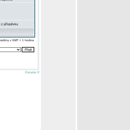
 z příspěvku
váděny v GMT + 1 hodina
Forums ©