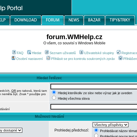
forum.WMHelp.cz
O všem, co souvisí s Windows Mobile
FAQ
Hledat
Seznam uživatelů
Uživatelské skupiny
Registrac
Osobní nastavení
Přihlásit se pro kontrolu soukromých zpráv
Přihlášen
Hledat řetězec
ledcích,
OR
pro taková, která tam
Hledej kterékoliv ze slov nebo výraz jak je uveden
h neměla být. Znak * použijte pro
Hledej všechna slova
edávání
Možnosti hledání
Prohledej předchozí:
Prohledávat název témat
Prohledávat pouze text 