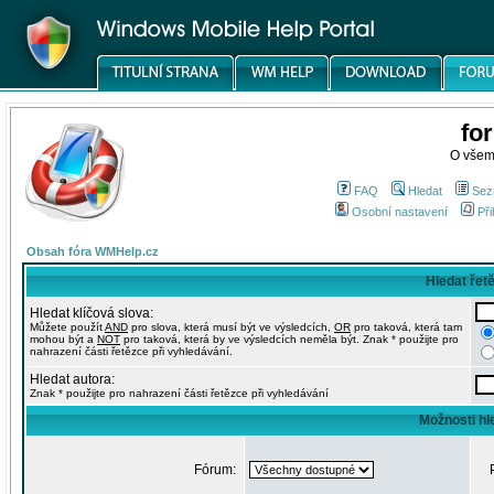
fo
O všem
FAQ
Hledat
Sez
Osobní nastavení
Při
Obsah fóra WMHelp.cz
Hledat řet
Hledat klíčová slova:
Můžete použít
AND
pro slova, která musí být ve výsledcích,
OR
pro taková, která tam
mohou být a
NOT
pro taková, která by ve výsledcích neměla být. Znak * použijte pro
nahrazení části řetězce při vyhledávání.
Hledat autora:
Znak * použijte pro nahrazení části řetězce při vyhledávání
Možnosti hl
Fórum: