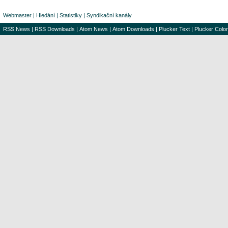
Webmaster
|
Hledání
|
Statistiky
|
Syndikační kanály
RSS News
|
RSS Downloads
|
Atom News
|
Atom Downloads
|
Plucker Text
|
Plucker Color