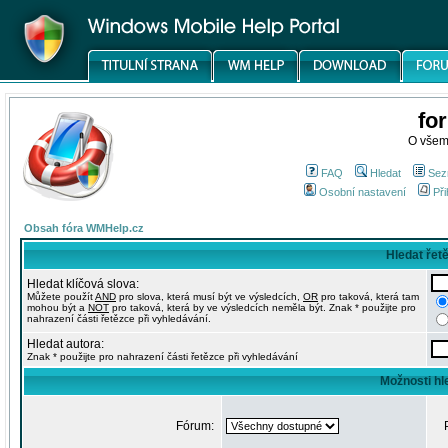
fo
O všem
FAQ
Hledat
Sez
Osobní nastavení
Při
Obsah fóra WMHelp.cz
Hledat řet
Hledat klíčová slova:
Můžete použít
AND
pro slova, která musí být ve výsledcích,
OR
pro taková, která tam
mohou být a
NOT
pro taková, která by ve výsledcích neměla být. Znak * použijte pro
nahrazení části řetězce při vyhledávání.
Hledat autora:
Znak * použijte pro nahrazení části řetězce při vyhledávání
Možnosti hl
Fórum: