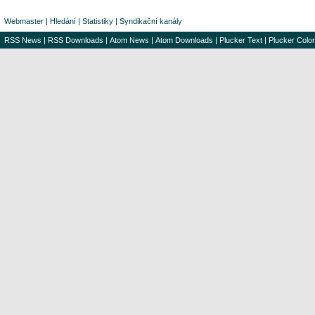
Webmaster
|
Hledání
|
Statistiky
|
Syndikační kanály
RSS News
|
RSS Downloads
|
Atom News
|
Atom Downloads
|
Plucker Text
|
Plucker Color