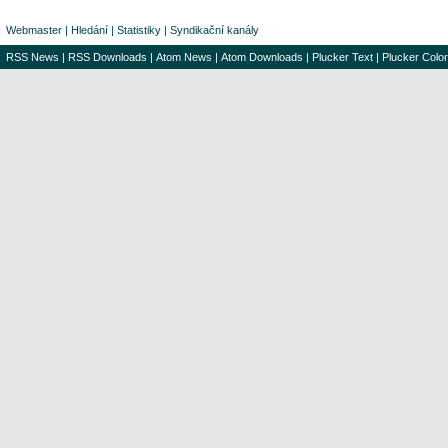
Webmaster
|
Hledání
|
Statistiky
|
Syndikační kanály
RSS News
|
RSS Downloads
|
Atom News
|
Atom Downloads
|
Plucker Text
|
Plucker Color