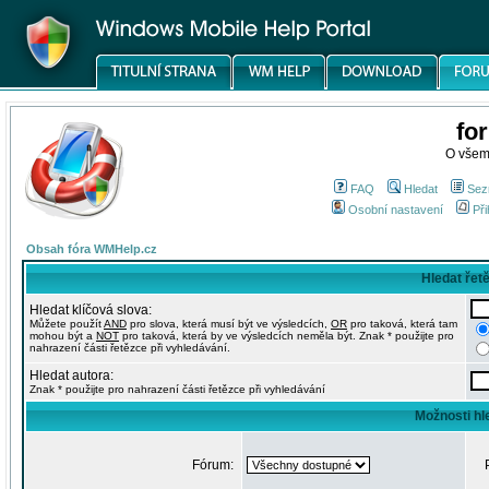
fo
O všem
FAQ
Hledat
Sez
Osobní nastavení
Při
Obsah fóra WMHelp.cz
Hledat řet
Hledat klíčová slova:
Můžete použít
AND
pro slova, která musí být ve výsledcích,
OR
pro taková, která tam
mohou být a
NOT
pro taková, která by ve výsledcích neměla být. Znak * použijte pro
nahrazení části řetězce při vyhledávání.
Hledat autora:
Znak * použijte pro nahrazení části řetězce při vyhledávání
Možnosti hl
Fórum: