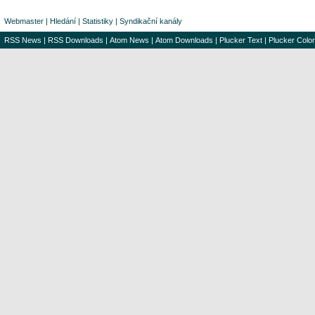
Webmaster
|
Hledání
|
Statistiky
|
Syndikační kanály
RSS News
|
RSS Downloads
|
Atom News
|
Atom Downloads
|
Plucker Text
|
Plucker Color