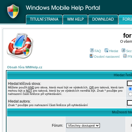
fo
O všem
FAQ
Hledat
Sez
Osobní nastavení
Při
Obsah fóra WMHelp.cz
Hledat řet
Hledat klíčová slova:
Můžete použít
AND
pro slova, která musí být ve výsledcích,
OR
pro taková, která tam
mohou být a
NOT
pro taková, která by ve výsledcích neměla být. Znak * použijte pro
nahrazení části řetězce při vyhledávání.
Hledat autora:
Znak * použijte pro nahrazení části řetězce při vyhledávání
Možnosti hl
Fórum: