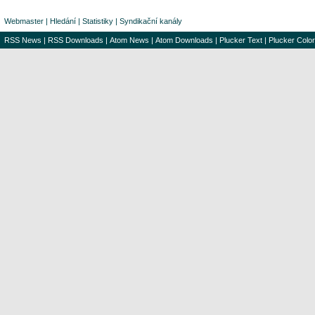
Webmaster
|
Hledání
|
Statistiky
|
Syndikační kanály
RSS News
|
RSS Downloads
|
Atom News
|
Atom Downloads
|
Plucker Text
|
Plucker Color