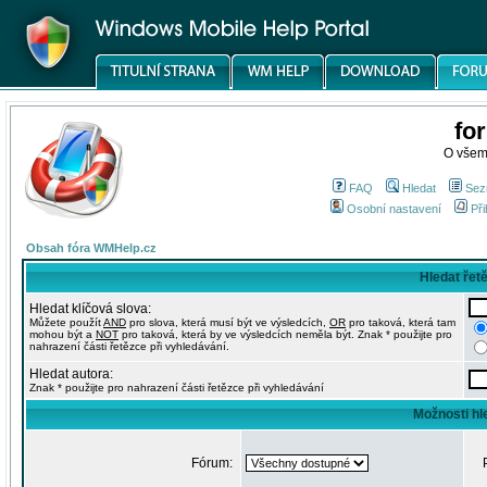
fo
O všem
FAQ
Hledat
Sez
Osobní nastavení
Při
Obsah fóra WMHelp.cz
Hledat řet
Hledat klíčová slova:
Můžete použít
AND
pro slova, která musí být ve výsledcích,
OR
pro taková, která tam
mohou být a
NOT
pro taková, která by ve výsledcích neměla být. Znak * použijte pro
nahrazení části řetězce při vyhledávání.
Hledat autora:
Znak * použijte pro nahrazení části řetězce při vyhledávání
Možnosti hl
Fórum: