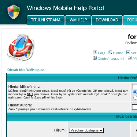
fo
O všem
FAQ
Hledat
Sez
Osobní nastavení
Při
Obsah fóra WMHelp.cz
Hledat řet
Hledat klíčová slova:
Můžete použít
AND
pro slova, která musí být ve výsledcích,
OR
pro taková, která tam
mohou být a
NOT
pro taková, která by ve výsledcích neměla být. Znak * použijte pro
nahrazení části řetězce při vyhledávání.
Hledat autora:
Znak * použijte pro nahrazení části řetězce při vyhledávání
Možnosti hl
Fórum: