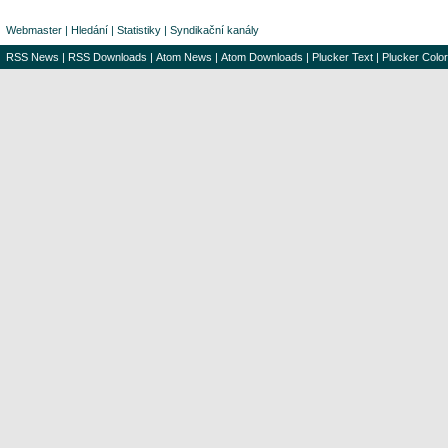
Webmaster
|
Hledání
|
Statistiky
|
Syndikační kanály
RSS News
|
RSS Downloads
|
Atom News
|
Atom Downloads
|
Plucker Text
|
Plucker Color